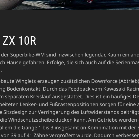
a ZX 10R
n der Superbike-WM sind inzwischen legendär. Kaum ein ande
 Hause gefahren. Erfolge, die sich auch auf die Serienma
.
ebaute Winglets erzeugen zusätzlichen Downforce (Abtrieb)
gung Bodenkontakt. Durch das Feedback vom Kawasaki Raci
em separaten Kreislauf ausgestattet. Dies ist ein häufiges
iteten Lenker- und Fußrastenpositionen sorgen für eine ag
 Sitzdesign zur Verringerung des Luftwiderstands beiträgt,
 die Windschutzscheibe ducken kann. Am Getriebe wurden d
 allem die Gänge 1 bis 3 insgesamt (in Kombination mit der
d von 39 auf 41 Zähne vergrößert wurde. Dadurch verbesser