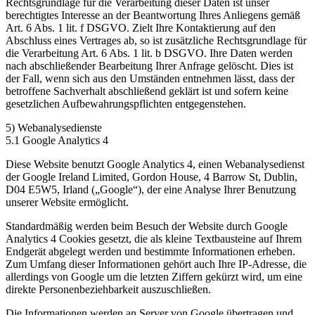
Rechtsgrundlage für die Verarbeitung dieser Daten ist unser
berechtigtes Interesse an der Beantwortung Ihres Anliegens gemäß
Art. 6 Abs. 1 lit. f DSGVO. Zielt Ihre Kontaktierung auf den
Abschluss eines Vertrages ab, so ist zusätzliche Rechtsgrundlage für
die Verarbeitung Art. 6 Abs. 1 lit. b DSGVO. Ihre Daten werden
nach abschließender Bearbeitung Ihrer Anfrage gelöscht. Dies ist
der Fall, wenn sich aus den Umständen entnehmen lässt, dass der
betroffene Sachverhalt abschließend geklärt ist und sofern keine
gesetzlichen Aufbewahrungspflichten entgegenstehen.
5) Webanalysedienste
5.1 Google Analytics 4
Diese Website benutzt Google Analytics 4, einen Webanalysedienst
der Google Ireland Limited, Gordon House, 4 Barrow St, Dublin,
D04 E5W5, Irland („Google“), der eine Analyse Ihrer Benutzung
unserer Website ermöglicht.
Standardmäßig werden beim Besuch der Website durch Google
Analytics 4 Cookies gesetzt, die als kleine Textbausteine auf Ihrem
Endgerät abgelegt werden und bestimmte Informationen erheben.
Zum Umfang dieser Informationen gehört auch Ihre IP-Adresse, die
allerdings von Google um die letzten Ziffern gekürzt wird, um eine
direkte Personenbeziehbarkeit auszuschließen.
Die Informationen werden an Server von Google übertragen und