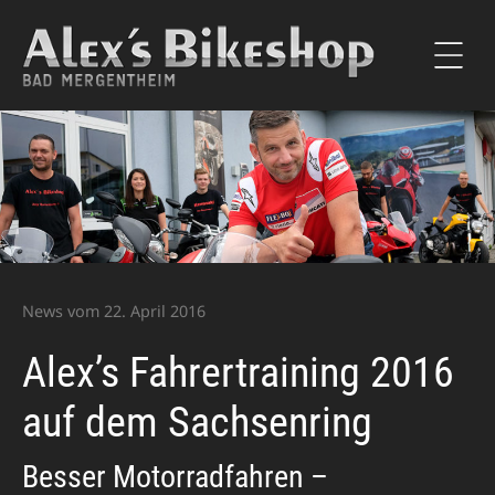
Alex’s Bikeshop
Motorradhändler Bad
Mergentheim – Ducati &
Kawasaki Vertragshändler
News vom 22. April 2016
Alex’s Fahrertraining 2016
auf dem Sachsenring
Besser Motorradfahren –