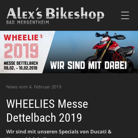
Alex’s Bikeshop
Motorradhändler Bad
Mergentheim – Ducati &
Kawasaki Vertragshändler
News vom 4. Februar 2019
WHEELIES Messe
Dettelbach 2019
Wir sind mit unseren Specials von Ducati &